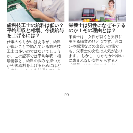
は、歯科助手が男性にモテる理
由を5つの観点から徹底解剖しま
す。
歯科技工士の給料は低い？
栄養士は男性になぜモテる
平均年収と相場、今後給与
のか！その理由とは？
を上げるには？
栄養士は、女性が就くと男性に
モテる職業のひとつです。合コ
仕事のやりがいはあるが、給料
ンや婚活などの出会いの場で
が低いことで悩んでいる歯科技
も、栄養士の女性は人気があり
工士は多いのではないでしょう
ます。 しかし、なかなか出会い
か。この記事では平均年収・相
に恵まれない女性からすると
場情報と、給料の悩みを持つ方
「栄養士はなぜモテるんだろ
が今後給料を上げるためにはど
う？」「何か秘訣があるのか
うすればよいかを解説していき
な？」と疑問を感...
ます。
PR