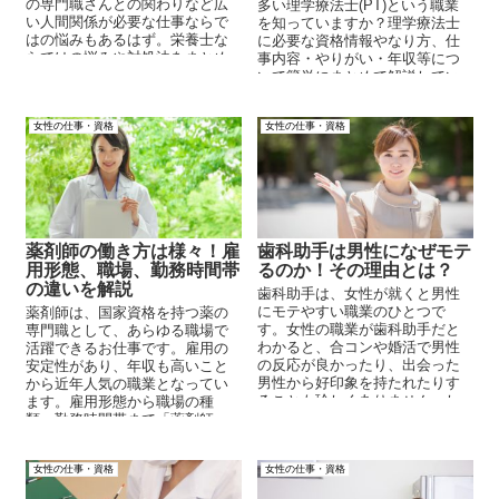
の専門職さんとの関わりなど広
多い理学療法士(PT)という職業
い人間関係が必要な仕事ならで
を知っていますか？理学療法士
はの悩みもあるはず。栄養士な
に必要な資格情報やなり方、仕
らではの悩みや対処法をまとめ
事内容・やりがい・年収等につ
ています。
いて簡単にまとめて解説してい
ます。ぜひチェックしてみてく
ださい。
女性の仕事・資格
女性の仕事・資格
薬剤師の働き方は様々！雇
歯科助手は男性になぜモテ
用形態、職場、勤務時間帯
るのか！その理由とは？
の違いを解説
歯科助手は、女性が就くと男性
にモテやすい職業のひとつで
薬剤師は、国家資格を持つ薬の
す。女性の職業が歯科助手だと
専門職として、あらゆる職場で
わかると、合コンや婚活で男性
活躍できるお仕事です。雇用の
の反応が良かったり、出会った
安定性があり、年収も高いこと
男性から好印象を持たれたりす
から近年人気の職業となってい
ることも珍しくありません。し
ます。雇用形態から職場の種
かし、なかなか出会いに恵まれ
類、勤務時間帯まで「薬剤師」
ない女性からすると「なんで歯
の働き方についてまとめて解説
科助手はそんなにモテるんだろ
していきます。
う？」と疑問を感じることがあ
女性の仕事・資格
女性の仕事・資格
りますよね。そこでこの記事で