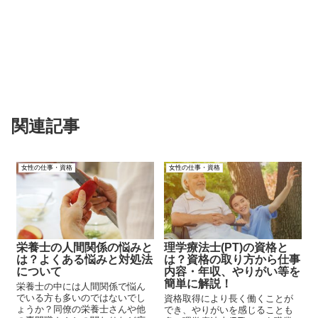
関連記事
女性の仕事・資格
女性の仕事・資格
栄養士の人間関係の悩みと
理学療法士(PT)の資格と
は？よくある悩みと対処法
は？資格の取り方から仕事
について
内容・年収、やりがい等を
簡単に解説！
栄養士の中には人間関係で悩ん
でいる方も多いのではないでし
資格取得により長く働くことが
ょうか？同僚の栄養士さんや他
でき、やりがいを感じることも