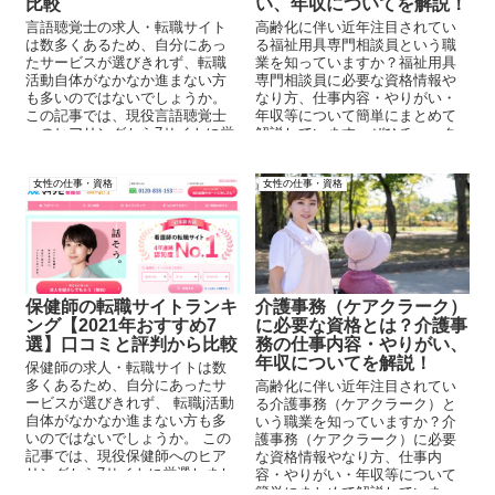
比較
い、年収についてを解説！
言語聴覚士の求人・転職サイト
高齢化に伴い近年注目されてい
は数多くあるため、自分にあっ
る福祉用具専門相談員という職
たサービスが選びきれず、転職
業を知っていますか？福祉用具
活動自体がなかなか進まない方
専門相談員に必要な資格情報や
も多いのではないでしょうか。
なり方、仕事内容・やりがい・
この記事では、現役言語聴覚士
年収等について簡単にまとめて
へのヒアリングから7サイトに厳
解説しています。ぜひチェック
選しました。 悩んでいる方はま
してみてください。
ず登録し、コンサルタントに相
女性の仕事・資格
女性の仕事・資格
談してみましょう。
保健師の転職サイトランキ
介護事務（ケアクラーク）
ング【2021年おすすめ7
に必要な資格とは？介護事
選】口コミと評判から比較
務の仕事内容・やりがい、
年収についてを解説！
保健師の求人・転職サイトは数
多くあるため、自分にあったサ
高齢化に伴い近年注目されてい
ービスが選びきれず、 転職j活動
る介護事務（ケアクラーク）と
自体がなかなか進まない方も多
いう職業を知っていますか？介
いのではないでしょうか。 この
護事務（ケアクラーク）に必要
記事では、現役保健師へのヒア
な資格情報やなり方、仕事内
リングから7サイトに厳選しまし
容・やりがい・年収等について
た。 悩んでいる方はまず登録
簡単にまとめて解説していま