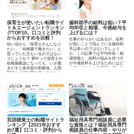
保育士が使いたい転職サイ
歯科助手の給料は低い？平
ト＆エージェントランキン
均年収と相場、今後給与を
グTOP10。口コミと評判
上げるには？
からおすすめを比較！
仕事のやりがいはあるが、給料
が低いことで悩んでいる歯科助
幼い頃から「保育士さんになり
手は多いのではないでしょう
たい」「幼稚園で働きたい」と
か。この記事では平均年収・相
思っていた方もいるのではない
場情報と、給料の悩みを持つ方
でしょうか？ 夢叶って保育士や
が今後給料を上げるためにはど
幼稚園教諭になっても、いざ働
うすればよいかを解説していき
きだすと条件面や勤務地、人間
ます。
関係などで転職を考えることも
あるはずです。本記事では、保
育士転職をするにあたって使い
女性の仕事・資格
女性の仕事・資格
たいおすすめサイトとエージェ
ントを、現役保育士にヒアリン
グを行った上でピックアップし
たので、その評判や口コミをぜ
ひチェックしてみてください♪
言語聴覚士の転職サイトラ
福祉用具専門相談員に必要
ンキング【2021年おすす
な資格とは？福祉用具専門
め7選】口コミ・評判から
相談員の仕事内容・やりが